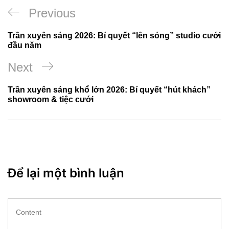
Điều
Previous
Previous
hướng
Post
Trần xuyên sáng 2026: Bí quyết “lên sóng” studio cưới
bài
đầu năm
viết
Next
Next
Post
Trần xuyên sáng khổ lớn 2026: Bí quyết “hút khách”
showroom & tiệc cưới
Để lại một bình luận