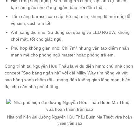
Hiệu ứng sống động: Sao băng rơi chậm, lấp lánh tự nhiên,
tạo cảm giác như đang ngắm bầu trời đêm thật.
Tấm căng barrisol cao cấp: Bề mặt mịn, không lộ mối nối, dễ
vệ sinh, cách âm tốt.
Ánh sáng dịu nhẹ: Sử dụng sợi quang và LED RGBW, không
chói mắt, tốt cho giấc ngủ.
Phù hợp không gian nhỏ: Chỉ 7m² nhưng vẫn tạo điểm nhấn
mạnh mẽ cho phòng ngủ master hoặc phòng trẻ em.
Công trình tại Nguyễn Hữu Thấu là ví dụ điển hình: chủ nhà chọn
concept “Sao băng ngân hà” với dải Milky Way tím hồng và vệt
sao băng xanh chậm rãi – mang đến không gian lãng mạn, hiện
đại cho căn nhà phố 4 tầng.
Nhà phố hiện đại đường Nguyễn Hữu Thấu Buôn Ma Thuột vừa hoàn
thiện trần sao