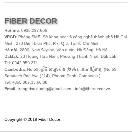
FIBER DECOR
Hotline
: 0935.297.666
VPGD
: Phòng SME, Sở khoa học và công nghệ thành phố Hồ Chí
Minh, 273 Điện Biên Phủ, P.7, Q.3, Tp.Hồ Chí Minh
Hà nội
: 2806, New Skyline, Văn quán, Hà Đông, Hà Nội.
Daklak
: 23 Hoàng Hữu Nam, Phường Thành Nhất, Đắk Lắk
Tel: 0942.950.271
Cambodia
: No.69 រុក្ខវិថី សម្តេចប៉ាន (២១៤), រាជធានី​ភ្នំពេញ (No.69
Samdach Pan Ave (214), Phnom Penh, Cambodia.)
Tel: +855 887.33.66.88
Email
: trangtrisoiquang@gmail.com - info@fiberdecor.vn
Copyright © 2019 Fiber Decor
villa đà lạt
villa đà lạt giá rẻ