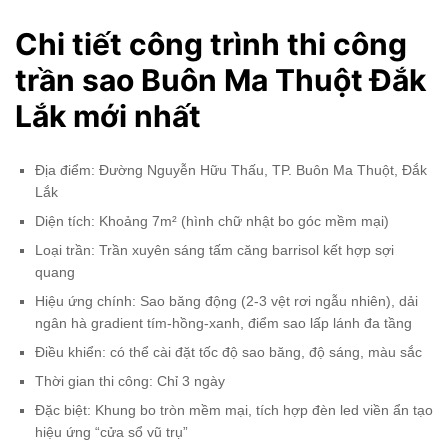
Chi tiết công trình thi công
trần sao Buôn Ma Thuột Đắk
Lắk mới nhất
Địa điểm: Đường Nguyễn Hữu Thấu, TP. Buôn Ma Thuột, Đắk
Lắk
Diện tích: Khoảng 7m² (hình chữ nhật bo góc mềm mại)
Loại trần: Trần xuyên sáng tấm căng barrisol kết hợp sợi
quang
Hiệu ứng chính: Sao băng động (2-3 vệt rơi ngẫu nhiên), dải
ngân hà gradient tím-hồng-xanh, điểm sao lấp lánh đa tầng
Điều khiển: có thể cài đặt tốc độ sao băng, độ sáng, màu sắc
Thời gian thi công: Chỉ 3 ngày
Đặc biệt: Khung bo tròn mềm mại, tích hợp đèn led viền ẩn tạo
hiệu ứng “cửa sổ vũ trụ”