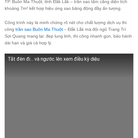
TP. Buôn Ma Thuột, tỉnh Đắk Lắk – trần sao tấm căng diện tích
khoảng 7m² kết hợp hiệu ứng sao băng động đầy ấn tượng.
Công trình này là minh chứng rõ nét cho chất lượng dịch vụ thi
công
trần sao Buôn Ma Thuột
– Đắk Lắk mà đội ngũ Trang Trí
Sợi Quang mang lại: đẹp lung linh, thi công nhanh gọn, bảo hành
dài hạn và giá cả hợp lý.
Tắt đèn đi… và ngước lên xem điều kỳ diệu