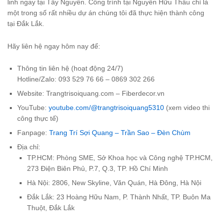
linh ngay tại Tây Nguyên. Công trình tại Nguyễn Hữu Thấu chỉ là
một trong số rất nhiều dự án chúng tôi đã thực hiện thành công
tại Đắk Lắk.
Hãy liên hệ ngay hôm nay để:
Thông tin liên hệ (hoạt động 24/7)
Hotline/Zalo: 093 529 76 66 – 0869 302 266
Website: Trangtrisoiquang.com – Fiberdecor.vn
YouTube:
youtube.com/@trangtrisoiquang5310
(xem video thi
công thực tế)
Fanpage:
Trang Trí Sợi Quang – Trần Sao – Đèn Chùm
Địa chỉ:
TP.HCM: Phòng SME, Sở Khoa học và Công nghệ TP.HCM,
273 Điện Biên Phủ, P.7, Q.3, TP. Hồ Chí Minh
Hà Nội: 2806, New Skyline, Văn Quán, Hà Đông, Hà Nội
Đắk Lắk: 23 Hoàng Hữu Nam, P. Thành Nhất, TP. Buôn Ma
Thuột, Đắk Lắk