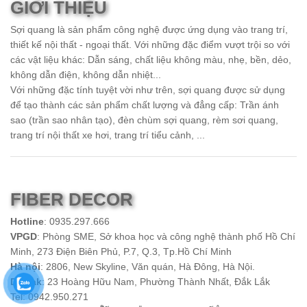
GIỚI THIỆU
Sợi quang là sản phẩm công nghệ được ứng dụng vào trang trí,
thiết kế nội thất - ngoại thất. Với những đặc điểm vượt trội so với
các vật liệu khác: Dẫn sáng, chất liệu không màu, nhẹ, bền, dẻo,
không dẫn điện, không dẫn nhiệt...
Với những đặc tính tuyệt vời như trên, sợi quang được sử dụng
để tạo thành các sản phẩm chất lượng và đẳng cấp: Trần ánh
sao (trần sao nhân tạo), đèn chùm sợi quang, rèm sơi quang,
trang trí nội thất xe hơi, trang trí tiểu cảnh, ...
FIBER DECOR
Hotline
: 0935.297.666
VPGD
: Phòng SME, Sở khoa học và công nghệ thành phố Hồ Chí
Minh, 273 Điện Biên Phủ, P.7, Q.3, Tp.Hồ Chí Minh
Hà nội
: 2806, New Skyline, Văn quán, Hà Đông, Hà Nội.
Daklak
: 23 Hoàng Hữu Nam, Phường Thành Nhất, Đắk Lắk
Tel: 0942.950.271