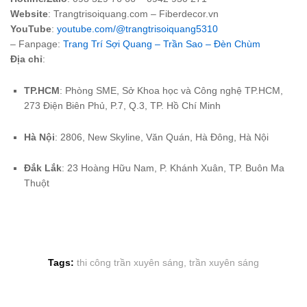
Website
: Trangtrisoiquang.com – Fiberdecor.vn
YouTube
:
youtube.com/@trangtrisoiquang5310
– Fanpage:
Trang Trí Sợi Quang – Trần Sao – Đèn Chùm
Địa chỉ
:
TP.HCM
: Phòng SME, Sở Khoa học và Công nghệ TP.HCM,
273 Điện Biên Phủ, P.7, Q.3, TP. Hồ Chí Minh
Hà Nội
: 2806, New Skyline, Văn Quán, Hà Đông, Hà Nội
Đắk Lắk
: 23 Hoàng Hữu Nam, P. Khánh Xuân, TP. Buôn Ma
Thuột
Tags:
thi công trần xuyên sáng
,
trần xuyên sáng