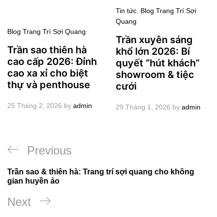
Tin tức
,
Blog Trang Trí Sợi
Quang
Blog Trang Trí Sợi Quang
Trần xuyên sáng
Trần sao thiên hà
khổ lớn 2026: Bí
cao cấp 2026: Đỉnh
quyết “hút khách”
cao xa xỉ cho biệt
showroom & tiệc
thự và penthouse
cưới
25 Tháng 2, 2026
by
admin
29 Tháng 1, 2026
by
admin
Điều
Previous
Previous
hướng
Post
Trần sao & thiên hà: Trang trí sợi quang cho không
bài
gian huyền ảo
viết
Next
Next