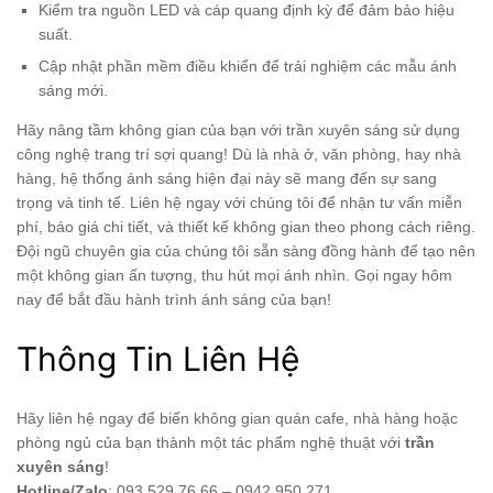
Kiểm tra nguồn LED và cáp quang định kỳ để đảm bảo hiệu
suất.
Cập nhật phần mềm điều khiển để trải nghiệm các mẫu ánh
sáng mới.
Hãy nâng tầm không gian của bạn với trần xuyên sáng sử dụng
công nghệ trang trí sợi quang! Dù là nhà ở, văn phòng, hay nhà
hàng, hệ thống ánh sáng hiện đại này sẽ mang đến sự sang
trọng và tinh tế. Liên hệ ngay với chúng tôi để nhận tư vấn miễn
phí, báo giá chi tiết, và thiết kế không gian theo phong cách riêng.
Đội ngũ chuyên gia của chúng tôi sẵn sàng đồng hành để tạo nên
một không gian ấn tượng, thu hút mọi ánh nhìn. Gọi ngay hôm
nay để bắt đầu hành trình ánh sáng của bạn!
Thông Tin Liên Hệ
Hãy liên hệ ngay để biến không gian quán cafe, nhà hàng hoặc
phòng ngủ của bạn thành một tác phẩm nghệ thuật với
trần
xuyên sáng
!
Hotline/Zalo
: 093 529 76 66 – 0942 950 271