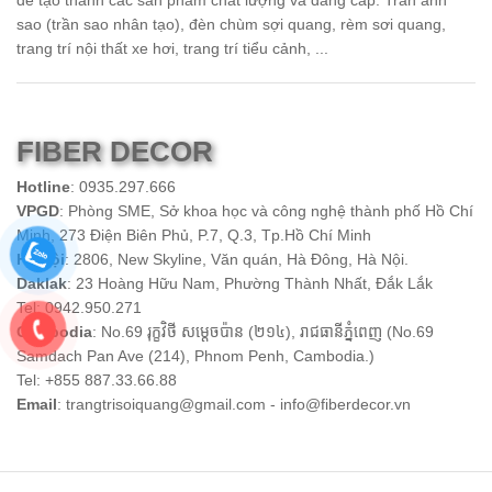
sao (trần sao nhân tạo), đèn chùm sợi quang, rèm sơi quang,
trang trí nội thất xe hơi, trang trí tiểu cảnh, ...
FIBER DECOR
Hotline
: 0935.297.666
VPGD
: Phòng SME, Sở khoa học và công nghệ thành phố Hồ Chí
Minh, 273 Điện Biên Phủ, P.7, Q.3, Tp.Hồ Chí Minh
Hà nội
: 2806, New Skyline, Văn quán, Hà Đông, Hà Nội.
Daklak
: 23 Hoàng Hữu Nam, Phường Thành Nhất, Đắk Lắk
Tel: 0942.950.271
Cambodia
: No.69 រុក្ខវិថី សម្តេចប៉ាន (២១៤), រាជធានី​ភ្នំពេញ (No.69
Samdach Pan Ave (214), Phnom Penh, Cambodia.)
Tel: +855 887.33.66.88
Email
: trangtrisoiquang@gmail.com - info@fiberdecor.vn